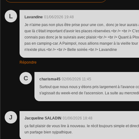
L
Lavandine
01/06/2026 19:48
Je n'aime pas non plus être prise pour une con.. donc je leur aurais 
que là c'était important d'avoir les places réservées.<br /> <br /> C'
connais pas donc je te suivrais avec plaisir.<br /> <br /> Quant à P
pas en camping-car. A Paimpol, nous allions manger à la vieille tour
n'existe plus.<br /> <br /> Belle soirée.<br /> Lavandine
Répondre
C
charisma45
02/06/2026 11:45
Surtout que nous nous y étions pris largement à l'avance com
s'agissait du week-end de l'ascension. La suite au mercred
J
Jacqueline SALADIN
01/06/2026 18:48
ça fait plaisir de vous lire à nouveau. le récit toujours simple et direc
un partage bien syjpathique.