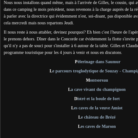
Nous nous installons quand même, mais à l'arrivée de Gilles, le cousin, qui a
dans ce camping le mois précédent, nous revenons à la charge auprès de la 
à parler avec la directrice qui évidemment n'est, soi-disant, pas disponible 
cela mercredi mais nous repartons Jeudi.
Il nous reste à nous attabler, devinez pourquoi? Eh bien c'est l'heure de l'apé
le prenons dehors. Dîner dans le Concorde car évidemment la flotte s'invite 
qu'il n'y a pas de souci pour s'installer à 6 autour de la table. Gilles et Claud
programme touristique pour les 4 jours à venir et nous en discutons.
P
èlerinage dans Saumur
L
e parcours troglodytique de Souzay - Champ
M
ontsoreau
L
a cave vivant du champignon
D
istré et la boule de fort
L
es caves de la veuve Amiot
L
e château de Brézé
L
es caves de Marson