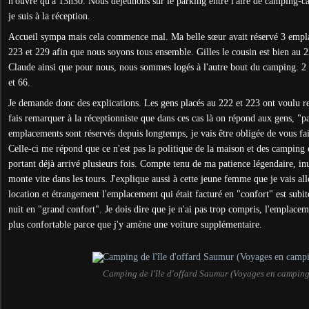
n'ouvre qu'à 13h30. Nous déjeunons sur le parking entre l'aire de camping-car
je suis à la réception.
Accueil sympa mais cela commence mal. Ma belle sœur avait réservé 3 empla
223 et 229 afin que nous soyons tous ensemble. Gilles le cousin est bien au 
Claude ainsi que pour nous, nous sommes logés à l'autre bout du camping. 2
et 66.
Je demande donc des explications. Les gens placés au 222 et 223 ont voulu re
fais remarquer à la réceptionniste que dans ces cas là on répond aux gens, "p
emplacements sont réservés depuis longtemps, je vais être obligée de vous f
Celle-ci me répond que ce n'est pas la politique de la maison et des camping 
portant déjà arrivé plusieurs fois. Compte tenu de ma patience légendaire, inu
monte vite dans les tours. J'explique aussi à cette jeune femme que je vais al
location et étrangement l'emplacement qui était facturé en "confort" est subi
nuit en "grand confort". Je dois dire que je n'ai pas trop compris, l'emplacem
plus confortable parce que j'y amène une voiture supplémentaire.
Camping de l'île d'offard Saumur (Voyages en camping