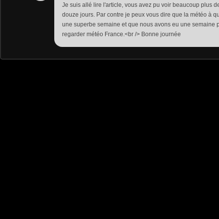
Je suis allé lire l'article, vous avez pu voir beaucoup plus
douze jours. Par contre je peux vous dire que la météo à q
une superbe semaine et que nous avons eu une semaine pou
regarder météo France.<br /> Bonne journée