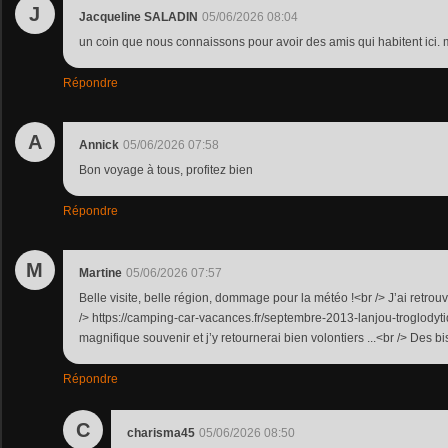
J
Jacqueline SALADIN
05/06/2026 08:04
un coin que nous connaissons pour avoir des amis qui habitent ici. 
Répondre
A
Annick
05/06/2026 07:58
Bon voyage à tous, profitez bien
Répondre
M
Martine
05/06/2026 07:57
Belle visite, belle région, dommage pour la météo !<br /> J’ai retrouvé
/> https://camping-car-vacances.fr/septembre-2013-lanjou-troglodyti
magnifique souvenir et j’y retournerai bien volontiers ...<br /> Des b
Répondre
C
charisma45
05/06/2026 08:50