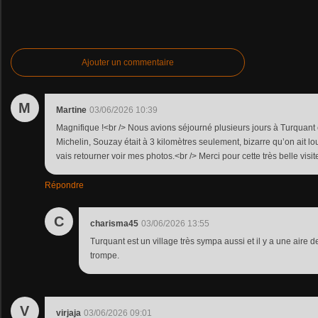
Ajouter un commentaire
M
Martine
03/06/2026 10:39
Magnifique !<br /> Nous avions séjourné plusieurs jours à Turquant e
Michelin, Souzay était à 3 kilomètres seulement, bizarre qu’on ait lou
vais retourner voir mes photos.<br /> Merci pour cette très belle visit
Répondre
C
charisma45
03/06/2026 13:55
Turquant est un village très sympa aussi et il y a une aire 
trompe.
V
virjaja
03/06/2026 09:01