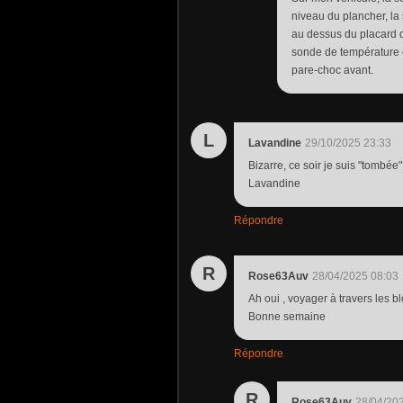
niveau du plancher, la
au dessus du placard q
sonde de température e
pare-choc avant.
L
Lavandine
29/10/2025 23:33
Bizarre, ce soir je suis "tombée"
Lavandine
Répondre
R
Rose63Auv
28/04/2025 08:03
Ah oui , voyager à travers les b
Bonne semaine
Répondre
R
Rose63Auv
28/04/20