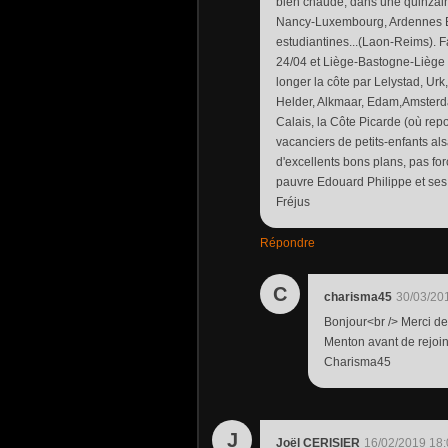
bien chaude, dans une quinzai
Nancy-Luxembourg, Ardennes Be
estudiantines...(Laon-Reims). F
24/04 et Liège-Bastogne-Liège l
longer la côte par Lelystad, Ur
Helder, Alkmaar, Edam,Amsterda
Calais, la Côte Picarde (où repo
vacanciers de petits-enfants als
d'excellents bons plans, pas fo
pauvre Edouard Philippe et ses
Fréjus
Répondre
C
charisma45
30/03/20
Bonjour<br /> Merci de
Menton avant de rejoind
Charisma45
J
Joël CERISIER
16/02/2019 18: