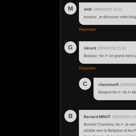
M
mhD
19/06/2020 23:11
bonjour , je découvre votre blog;
Répondre
G
Gérard
28/08/2019 15:35
Bonjour, <br /> Un grand merci 
Répondre
C
charisma45
28/08/20
Bonjour<br /> <br /> 
B
Bernard MINOT
29/03/2019 19
Bonsoir Charisma,<br /> Je vie
périple vers la Belgique et les