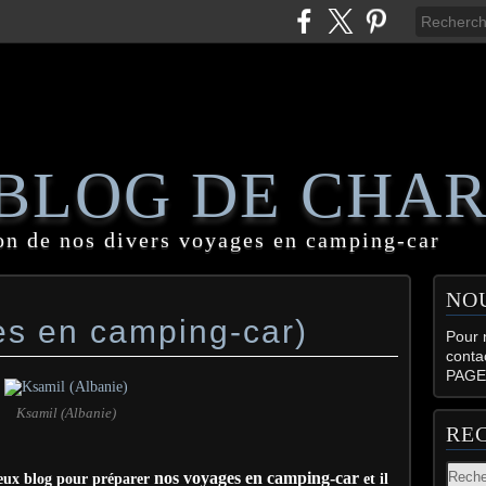
 BLOG DE CHA
on de nos divers voyages en camping-car
NO
es en camping-car)
Pour n
conta
PAGE
Ksamil (Albanie)
RE
nos voyages en camping-car
eux blog pour préparer
et il