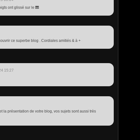
gts ont glissé sur le 🎹
écouvrir ce superbe blog . Cordiales amitiés & à +
24 15:27
t la présentation de votre blog, vos sujets sont aussi très