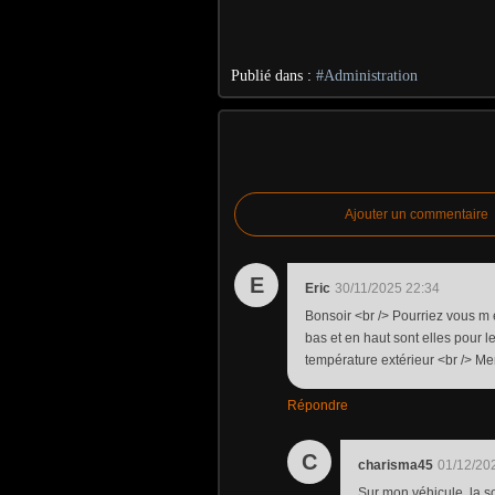
Publié dans :
#Administration
Ajouter un commentaire
E
Eric
30/11/2025 22:34
Bonsoir <br /> Pourriez vous m e
bas et en haut sont elles pour 
température extérieur <br /> Mer
Répondre
C
charisma45
01/12/20
Sur mon véhicule, la so