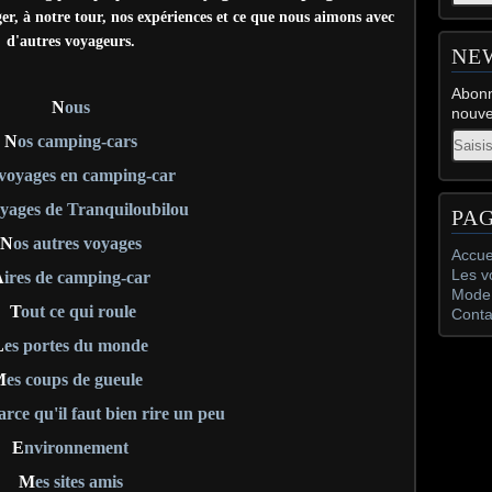
r, à notre tour, nos expériences et ce que nous aimons avec
d'autres voyageurs.
NE
Abonn
N
ous
nouve
Email
N
os camping-cars
 voyages en camping-car
oyages de Tranquiloubilou
PA
N
os autres voyages
Accue
Les v
A
ires de camping-car
Mode 
T
out ce qui roule
Conta
L
es portes du monde
M
es coups de gueule
rce qu'il faut bien rire un peu
E
nvironnement
M
es sites amis