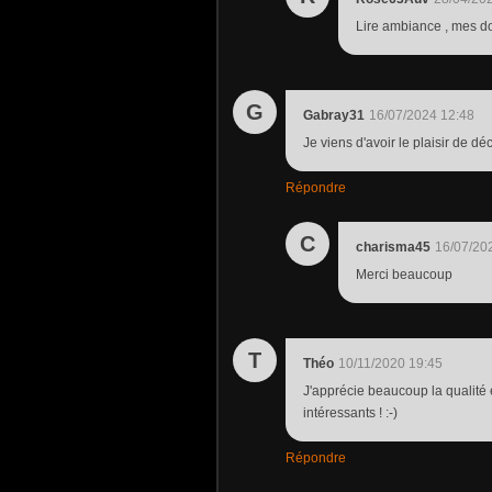
Lire ambiance , mes doi
G
Gabray31
16/07/2024 12:48
Je viens d'avoir le plaisir de d
Répondre
C
charisma45
16/07/20
Merci beaucoup
T
Théo
10/11/2020 19:45
J'apprécie beaucoup la qualité e
intéressants ! :-)
Répondre