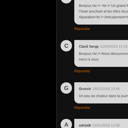
Bonjour,<br /> <br /> Un grand 
l’hiver prochain et les infos réc
réparation<br /> Amicalement<b
Répondre
C
Clavé Sergy
12/03/2018 14:19
Bonjour,<br /> Nous découvrons 
merci à vous
Répondre
G
Grossir
18/01/2018 10:48
Un peu de chaleur dans la journé
Répondre
A
adriatik
15/01/2018 12:56