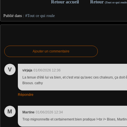
Retour accueil
Retour
(Tout ce qui roule
Publié dans :
#Tout ce qui roule
Ajouter un commentaire
V
virjaja
01/06/2026 12:36
La tenue d'été lui va bien, et c'est vrai qu'avec ces chaleurs, ça doit 
Bisous. cathy
Répondre
M
Martine
01/06/2026 12:34
Trop mignonnette et certainement bien pratique !<br /> Bises, Marti