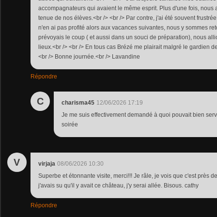
accompagnateurs qui avaient le même esprit. Plus d'une fois, nous av
tenue de nos élèves.<br /> <br /> Par contre, j'ai été souvent frustré
n'en ai pas profité alors aux vacances suivantes, nous y sommes ret
prévoyais le coup ( et aussi dans un souci de préparation), nous alli
lieux.<br /> <br /> En tous cas Brézé me plairait malgré le gardien de
<br /> Bonne journée.<br /> Lavandine
Répondre
C
charisma45
12/06/2026 17:19
Je me suis effectivement demandé à quoi pouvait bien serv
soirée
V
virjaja
08/06/2026 10:30
Superbe et étonnante visite, merci!!! Je râle, je vois que c'est près 
j'avais su qu'il y avait ce château, j'y serai allée. Bisous. cathy
Répondre