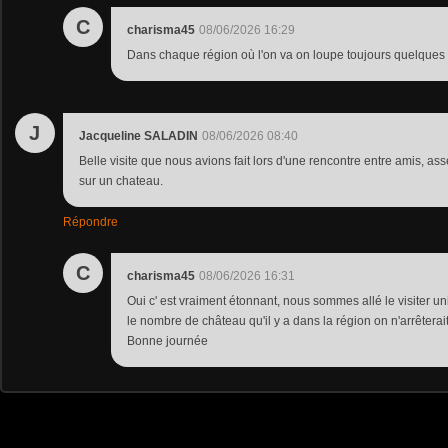
C
charisma45
08/06/2026 16:29
Dans chaque région où l'on va on loupe toujours quelques
J
Jacqueline SALADIN
08/06/2026 08:40
Belle visite que nous avions fait lors d'une rencontre entre amis, as
sur un chateau.
Répondre
C
charisma45
08/06/2026 16:31
Oui c' est vraiment étonnant, nous sommes allé le visiter u
le nombre de château qu'il y a dans la région on n'arrêterait 
Bonne journée