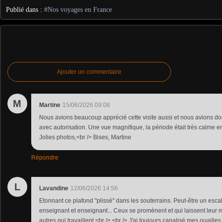
Publié dans :
#Nos voyages en France
Ajouter un commentaire
M
Martine
15/06/2026 09:08
Nous avions beaucoup apprécié cette visite aussi et nous avions dorm
avec autorisation. Une vue magnifique, la période était très calme en 
Jolies photos,<br /> Bises, Martine
Répondre
L
Lavandine
12/06/2026 14:56
Etonnant ce plafond "plissé" dans les souterrains. Peut-être un escalie
enseignant et enseignant... Ceux se promènent et qui laissent leur ma
autres qui travaillent.<br /> <br /> J'ai toujours canalisé mes ouailles