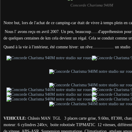
Concorde Charisma 940M
Notre but, lors de l'achat de ce camping-car était de vivre à temps plein en 
Nous l' avons reçu en avril 2007. Un peu, beaucoup......d'appréhension pour
de quelques centaines de km cela devient un régal. Cela se conduit comme un
Quand à la vie à l'intérieur, été comme hiver: un rêve.................. un studio
VEHICULE:
Châssis MAN TGL 3 places carte grise, 9.60m, 8T300, charg
moteur: 6 cylindres 240cv, boite robotisée TIPMATIC 12 vitesses, différenti
de vitesse, ABS-ASR, Suspension pneumatique. Climatisation, attelage amov