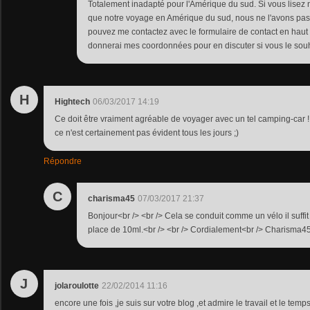
Totalement inadapté pour l'Amérique du sud. Si vous lisez 
que notre voyage en Amérique du sud, nous ne l'avons pas 
pouvez me contactez avec le formulaire de contact en haut 
donnerai mes coordonnées pour en discuter si vous le souh
H
Hightech
06/03/2017 14:19
Ce doit être vraiment agréable de voyager avec un tel camping-car !
ce n'est certainement pas évident tous les jours ;)
Répondre
C
charisma45
07/03/2017 21:37
Bonjour<br /> <br /> Cela se conduit comme un vélo il suffi
place de 10ml.<br /> <br /> Cordialement<br /> Charisma4
J
jolaroulotte
22/02/2014 11:16
encore une fois ,je suis sur votre blog ,et admire le travail et le te