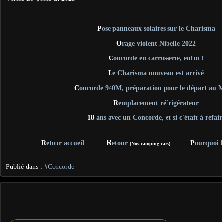
P
ose panneaux solaires sur le Charisma
O
rage violent Nibelle 2022
C
oncorde en carrosserie, enfin !
L
e Charisma nouveau est arrivé
C
oncorde 940M, préparation pour le départ au 
R
emplacement réfrigérateur
18
ans avec un Concorde, et si c'était à refai
R
R
etour accueil
etour
P
ourquoi 
(Nos camping-cars)
Publié dans :
#Concorde