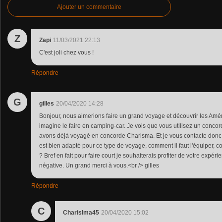
Ajouter un commentaire
Z
Zapi
11/03/2021 22:13
C'est joli chez vous !
Répondre
G
gilles
20/04/2020 14:28
Bonjour, nous aimerions faire un grand voyage et découvrir les Amé
imagine le faire en camping-car. Je vois que vous utilisez un conc
avons déjà voyagé en concorde Charisma. Et je vous contacte donc 
est bien adapté pour ce type de voyage, comment il faut l'équiper,
? Bref en fait pour faire court je souhaiterais profiter de votre expérie
négative. Un grand merci à vous.<br /> gilles
Répondre
C
Charislma45
20/04/2020 15:02