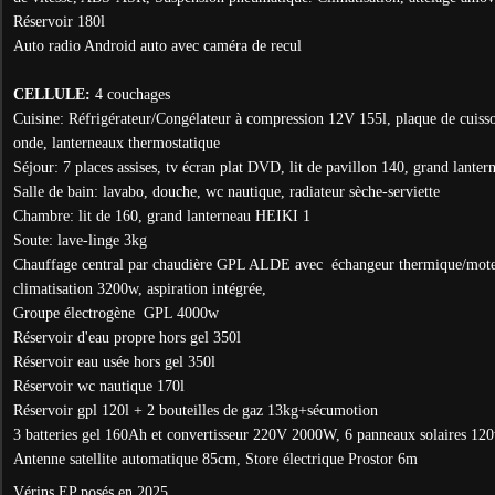
Réservoir 180l
Auto radio Android auto avec caméra de recul
CELLULE:
4 couchages
Cuisine: Réfrigérateur/Congélateur à compression 12V 155l, plaque de cuisso
onde, lanterneaux thermostatique
Séjour: 7 places assises, tv écran plat DVD, lit de pavillon 140, grand lant
Salle de bain: lavabo, douche, wc nautique, radiateur sèche-serviette
Chambre: lit de 160, grand lanterneau HEIKI 1
Soute: lave-linge 3kg
Chauffage central par chaudière GPL ALDE avec échangeur thermique/mot
climatisation 3200w, aspiration intégrée,
Groupe électrogène GPL 4000w
Réservoir d'eau propre hors gel 350l
Réservoir eau usée hors gel 350l
Réservoir wc nautique 170l
Réservoir gpl 120l + 2 bouteilles de gaz 13kg+sécumotion
3 batteries gel 160Ah et convertisseur 220V 2000W,
6 panneaux solaires 12
Antenne satellite automatique 85cm,
Store électrique Prostor 6m
Vérins EP posés en 2025