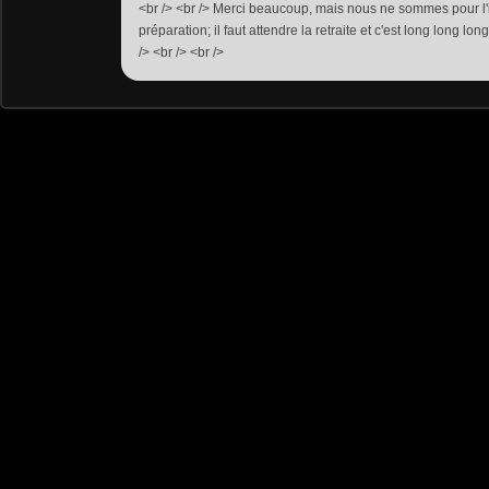
<br /> <br /> Merci beaucoup, mais nous ne sommes pour l'in
préparation; il faut attendre la retraite et c'est long long long!!!!!!!
/> <br /> <br />