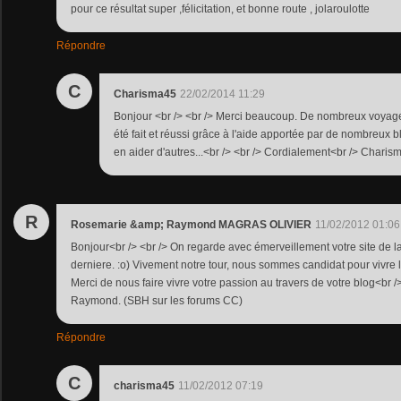
pour ce résultat super ,félicitation, et bonne route , jolaroulotte
Répondre
C
Charisma45
22/02/2014 11:29
Bonjour <br /> <br /> Merci beaucoup. De nombreux voyage
été fait et réussi grâce à l'aide apportée par de nombreux 
en aider d'autres...<br /> <br /> Cordialement<br /> Chari
R
Rosemarie &amp; Raymond MAGRAS OLIVIER
11/02/2012 01:06
Bonjour<br /> <br /> On regarde avec émerveillement votre site de l
derniere. :o) Vivement notre tour, nous sommes candidat pour vivre 
Merci de nous faire vivre votre passion au travers de votre blog<br 
Raymond. (SBH sur les forums CC)
Répondre
C
charisma45
11/02/2012 07:19