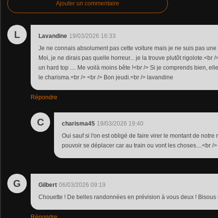
Ajouter un commentaire
L
Lavandine
19/03/2026 16:33
Je ne connais absolument pas cette voiture mais je ne suis pas une s
Moi, je ne dirais pas quelle horreur... je la trouve plutôt rigolote.<br />
un hard top .... Me voilà moins bête !<br /> Si je comprends bien, elle
le charisma.<br /> <br /> Bon jeudi.<br /> lavandine
Répondre
C
charisma45
19/03/2026 19:40
Oui sauf si l'on est obligé de faire virer le montant de notre 
pouvoir se déplacer car au train ou vont les choses....<br /
G
Gilbert
06/03/2026 09:19
Chouette ! De belles randonnées en prévision à vous deux ! Bisous 
Répondre