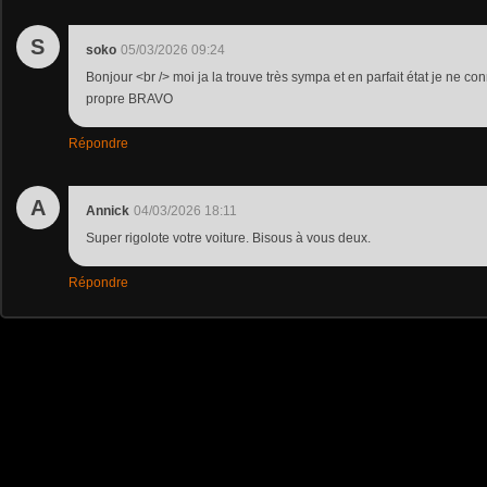
S
soko
05/03/2026 09:24
Bonjour <br /> moi ja la trouve très sympa et en parfait état je ne conn
propre BRAVO
Répondre
A
Annick
04/03/2026 18:11
Super rigolote votre voiture. Bisous à vous deux.
Répondre