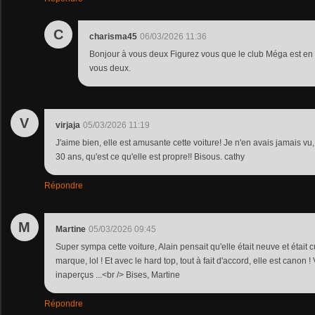
C
charisma45
06/03/2026 11:36
Bonjour à vous deux Figurez vous que le club Méga est en 
vous deux.
V
virjaja
05/03/2026 11:19
J'aime bien, elle est amusante cette voiture! Je n'en avais jamais vu,
30 ans, qu'est ce qu'elle est propre!! Bisous. cathy
Répondre
M
Martine
05/03/2026 09:45
Super sympa cette voiture, Alain pensait qu'elle était neuve et était 
marque, lol ! Et avec le hard top, tout à fait d'accord, elle est canon 
inaperçus ...<br /> Bises, Martine
Répondre