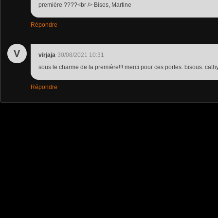
première ????<br /> Bises, Martine
Répondre
V
virjaja
30/08/2021 10:31
sous le charme de la première!!! merci pour ces portes. bisous. cath
Répondre