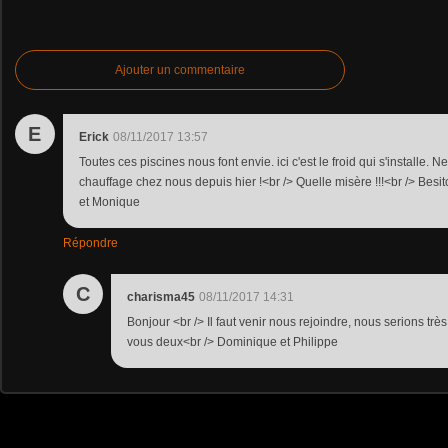
Ajouter un commentaire
E
Erick
08/11/2017 13:57
Toutes ces piscines nous font envie. ici c'est le froid qui s'installe.
chauffage chez nous depuis hier !<br /> Quelle misère !!!<br /> Besi
et Monique
Répondre
C
charisma45
08/11/2017 14:31
Bonjour <br /> Il faut venir nous rejoindre, nous serions trè
vous deux<br /> Dominique et Philippe