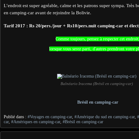
L’endroit est super agréable, calme et les patrons super sympa. Très b
en camping-car avant de rejoindre la Bolivie.
Tarif 2017 : Rs 20/pers./jour + Rs10/pers.nuit camping-car et élect
Comme toujours, pensez à respecter cet endroit
lorsque vous serez parti, d'autres prendront votre p
Balnéario Iracema (Brésil en camping-car)
Brésil en camping-car
Publié dans :
#Voyages en camping-car
,
#Amérique du sud en camping-car
,
car
,
#Amériques en camping-car
,
#Brésil en camping-car