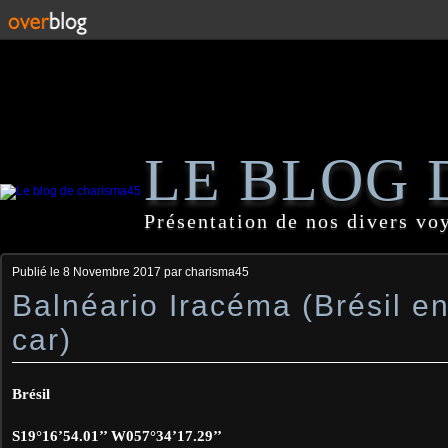
LE BLOG 
Présentation de nos divers vo
Publié le
8 Novembre 2017
par charisma45
Balnéario Iracéma (Brésil e
car)
Brésil
S19°16’54.01’’ W057°34’17.29’’