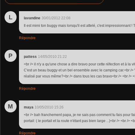
L
lavandine
30/01/2012 22:08
Il est mimi ton buggy mais lorsqu'il est attelé, c'est impressionnant 
Répondre
P
pattess
14/05/2010 21:22
<br /> il n'y a qu'une chose a dire bravo pour cette réfection et à la v
C'est un beau buggy et un bel ensemble avec le camping car.<br /> Vo
réalisé par vous même?<br /> dans tous les cas bravo<br /> <br /> <
Répondre
M
maya
10/05/2010 15:26
<br /> bah franchement papa, je ne sais pas comment tu fais pour fai
portail: ( le portail et la route n'étant pas bien large ...)<br /> <br /> <b
Répondre