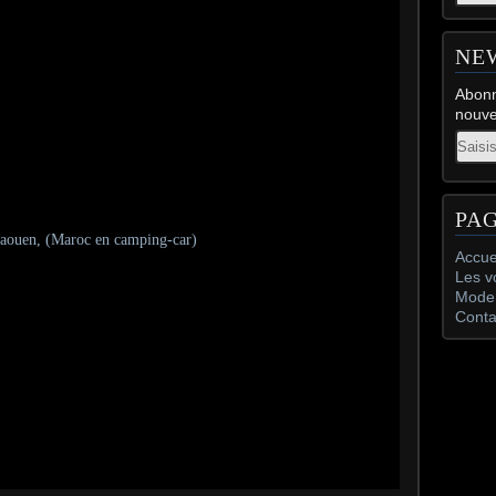
NE
Abonn
nouve
Email
PA
Accue
Les v
Mode 
Conta