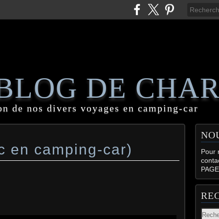
 BLOG DE CHA
on de nos divers voyages en camping-car
NO
c en camping-car)
Pour n
conta
PAGE
RE