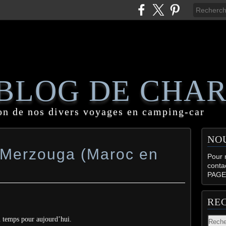
 BLOG DE CHA
on de nos divers voyages en camping-car
NO
e Merzouga (Maroc en
Pour n
conta
PAGE
RE
u temps pour aujourd’hui.