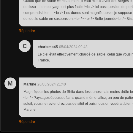
Oulala que de sable !!!! Finalement, il vaut mieux avoir des sièges c
de tissu... Le nettoyage est plus facile !<br /> Ici pas question de porte
comprends bien ....<br /> Les dunes sont magnifiques et je suppose q
de tout le sable en suspension. <br /> <br /> Belle journée<br /> Bi
Répondre
C
charisma45
05/04/2024 09:48
Le ciel était effectivement chargé de sable, celui que vou
France.
M
Martine
26/03/2024 21:40
Magnifiques les photos de Shita dans les dunes mais moins drôle tou
<br /> Paysages époustouflants quand même, allez, un peu de patie
soleil, vous ne reviendrez pas de sitôt et puis nous on voudrait bien vo
Martine
Répondre