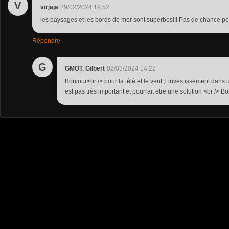
V
virjaja
29/02/2024 19:52
les paysages et les bords de mer sont superbes!!! Pas de chance pou
Répondre
G
GMOT. Gilbert
02/03/2024 14:22
Bonjour<br /> pour la télé et le vent ,l investissement dans
est pas très important et pourrait etre une solution <br /> 