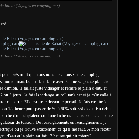
 de Rabat (Voyages en camping-car)
lard.
 de Rabat (Voyages en camping-car)
t peu après midi que nous nous installons sur le camping
sationnel mais bon, il faut faire avec. On ne va pas se plaindre
e camion. Il fallait juste vidanger et refaire le plein d'eau, et
 ou 3 jours. Je fais la vidange au roll tank car si je m'installe à
er ou sortir. Elle est juste devant le portail. Je fais ensuite le
ession 1/2 heure pour passer de 50 à 60% soit 35l d'eau. En début
recherche d'un adaptateur ou d'une fiche mâle européenne car je ne
égulateur de tension. De renseignements en renseignements je
lectrique où je trouve exactement ce qu'il me faut. A mon retour,
u d'eau et le plein est fait. 3 heures qui dit mieux?