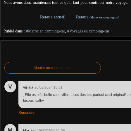
Nous avons donc maintenant tout ce qu'il faut pour continuer notre voyage.
Retour accueil
Retour
(Maroc en camping-car)
Publié dans :
#Maroc en camping-car
,
#Voyages en camping-car
Ajouter un commentaire
V
virjaja
20/02/2024 10:31
, Elle est très belle cette ville, et ces dessins partout c'est original! 
bisous. cathy
Répondre
M
Martine
19/02/2024 21:06