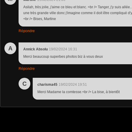
Asilah, très jolie, j'aime ce bleu et blanc. <br /> Tanger, j'y suis allée...
une très grande ville donc j'imagine comme il doit être compliqué d'y
<br /> Bises, Martine
Répondre
A
Annick Absolu
19/02/2024 16:31
Merci beaucoup superbes photos biz à vous deux
Répondre
C
charisma45
19/02/2024 19:51
Merci Madame la comtesse.<br /> La bise, à bientôt