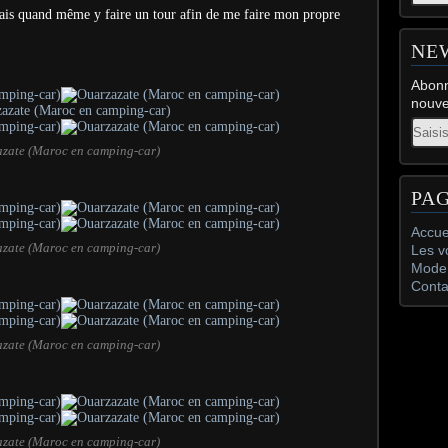
 vais quand même y faire un tour afin de me faire mon propre
NE
Abonn
nouve
Email
zate (Maroc en camping-car)
PA
Accue
zate (Maroc en camping-car)
Les v
Mode 
Conta
zate (Maroc en camping-car)
zate (Maroc en camping-car)