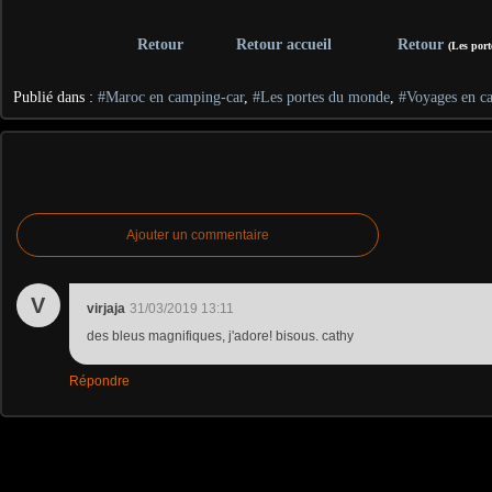
Retour
Retour accueil
Retour
(Les por
Publié dans :
#Maroc en camping-car
,
#Les portes du monde
,
#Voyages en c
Ajouter un commentaire
V
virjaja
31/03/2019 13:11
des bleus magnifiques, j'adore! bisous. cathy
Répondre