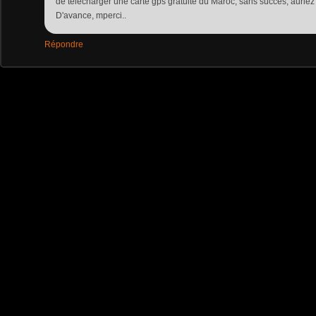
de télécharger une carte gps gratuite du Maroc, sans succès, auriez
D'avance, mperci..
Répondre