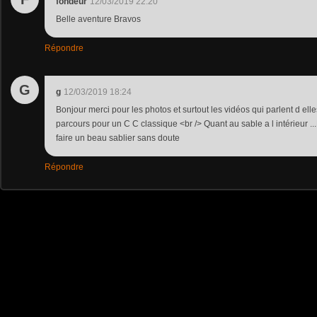
fondeur
12/03/2019 22:20
Belle aventure Bravos
Répondre
G
g
12/03/2019 18:24
Bonjour merci pour les photos et surtout les vidéos qui parlent d elle
parcours pour un C C classique <br /> Quant au sable a l intérieur .
faire un beau sablier sans doute
Répondre