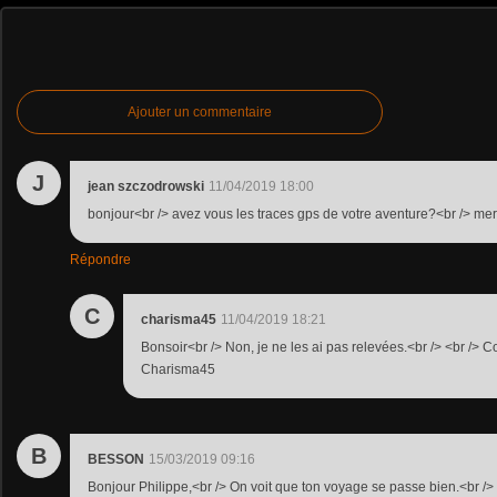
Ajouter un commentaire
J
jean szczodrowski
11/04/2019 18:00
bonjour<br /> avez vous les traces gps de votre aventure?<br /> mer
Répondre
C
charisma45
11/04/2019 18:21
Bonsoir<br /> Non, je ne les ai pas relevées.<br /> <br /> 
Charisma45
B
BESSON
15/03/2019 09:16
Bonjour Philippe,<br /> On voit que ton voyage se passe bien.<br /> 