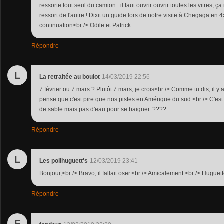
ressorte tout seul du camion : il faut ouvrir ouvrir toutes les vitres, ça
ressort de l'autre ! Dixit un guide lors de notre visite à Chegaga en 
continuation<br /> Odile et Patrick
Répondre
L
La retraitée au boulot
14/03/2019 22:56
7 février ou 7 mars ? Plutôt 7 mars, je crois<br /> Comme tu dis, il y 
pense que c'est pire que nos pistes en Amérique du sud.<br /> C'est
de sable mais pas d'eau pour se baigner. ????
Répondre
L
Les pollhuguett's
12/03/2019 23:41
Bonjour,<br /> Bravo, il fallait oser.<br /> Amicalement.<br /> Huguet
Répondre
F