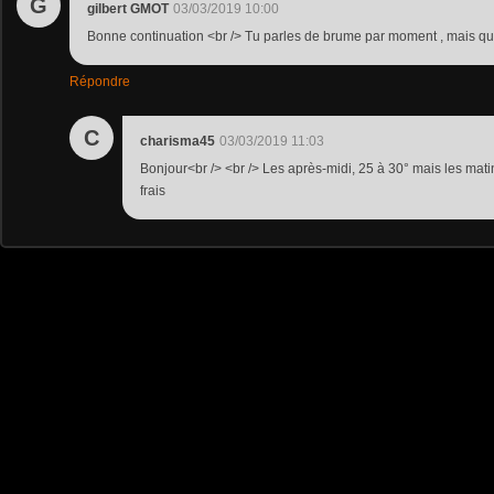
G
gilbert GMOT
03/03/2019 10:00
Bonne continuation <br /> Tu parles de brume par moment , mais que
Répondre
C
charisma45
03/03/2019 11:03
Bonjour<br /> <br /> Les après-midi, 25 à 30° mais les matins
frais