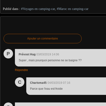
Publié dans :
#Voyages en camping-car
,
#Maroc en camping-car
Ajouter un commentaire
P
Prévost Hug
03/03/2019 14:06
Super , mais pourquoi personne ne se baigne ??
Répondre
C
Charisma45
04/03/2019 07:16
Parce que l'eau est froide