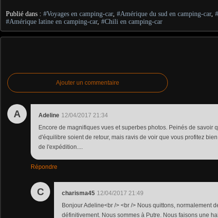
Publié dans :
#Voyages en camping-car
,
#Amérique du sud en camping-car
,
#Amérique latine en camping-car
,
#Chili en camping-car
Ajouter un commentaire
A
Adeline
12/04/2017 21:34
Encore de magnifiques vues et superbes photos. Peinés de savoir 
d'équilibre soient de retour, mais ravis de voir que vous profitez bie
de l'expédition....
Répondre
C
charisma45
12/04/2017 21:49
Bonjour Adeline<br /> <br /> Nous quittons, normalement de
définitivement. Nous sommes à Putre. Nous faisons une halt