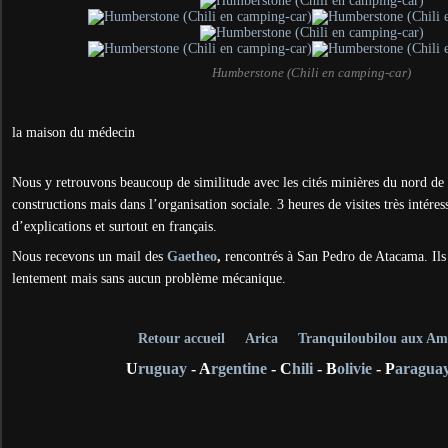
Humberstone (Chili en camping-car)
la maison du médecin
Nous y retrouvons beaucoup de similitude avec les cités minières du nord de 
constructions mais dans l’organisation sociale. 3 heures de visites très intér
d’explications et surtout en français.
Nous recevons un mail des
Gaetheo
,
rencontrés à San Pedro de Atacama. Ils 
lentement mais sans aucun problème mécanique.
Retour accueil
Arica
Tranquiloubilou aux Am
U
ruguay
- A
rgentine
- C
hili
- B
olivie
- P
aragua