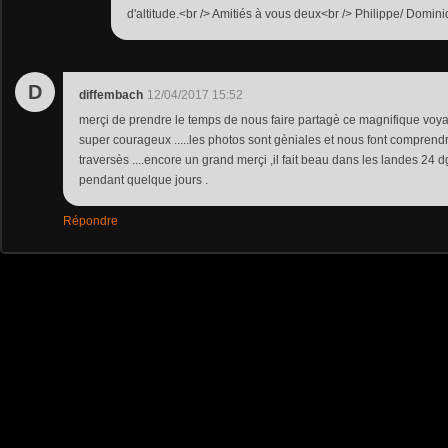
d'altitude.<br /> Amitiés à vous deux<br /> Philippe/ Domin
D
diffembach
12/04/2017 15:52
merçi de prendre le temps de nous faire partagè ce magnifique voya
super courageux .....les photos sont gèniales et nous font comprendr
traversès ....encore un grand merçi ,il fait beau dans les landes 24 d
pendant quelque jours .
Répondre