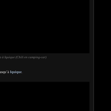
a à Iquique (Chili en camping-car)
jusqu’à
Iquique
.