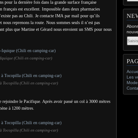
ns pour la dernière fois dans la grande surface française
n français est excellent. Impossible dans deux pharmacies
NE
xiste pas au Chili. Je contacte IMA par mail pour qu’ils
t nous reprenons la route. Nous sommes seuls il n’est pas
Abonn
utant plus que Martine et Gérard nous envoient un SMS pour nous
nouve
Email
quique (Chili en camping-car)
PA
Accue
Les v
Mode 
 Tocopilla (Chili en camping-car)
Conta
e rejoindre le Pacifique. Après avoir passé un col à 3000 mètres
amène à 1200 mètres.
 Tocopilla (Chili en camping-car)