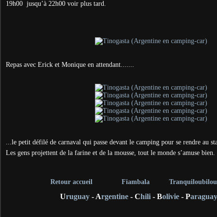
19h00 jusqu’à 22h00 voir plus tard.
Repas avec Erick et Monique en attendant.......
...le petit défilé de carnaval qui passe devant le camping pour se rendre au st
Les gens projettent de la farine et de la mousse, tout le monde s’amuse bien.
Retour accueil
Fiambala
Tranquiloubilo
U
ruguay
- A
rgentine
- C
hili
- B
olivie
- P
aragua