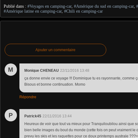
Publié dans :
#Voyages en camping-car
,
#Amérique du sud en camping-car
,
#Amérique latine en camping-car
,
#Chili en camping-car
Ajouter un commentaire
M
Monique CHENEAU
22/11/2016 13:48
ça donne envie ce voyage !!! Dominique tu es rayonnante, comme ça pa
Bisous et bonne continuation. Momo
Répondre
P
Patrick45
22/11/2016 13:44
Heureux de voir que tout va mieux pour Tranquiloubilou ainsi que so
bien belle images du bout du monde (cette fois on peut vraiment le 
prevu les skis et les raquettes pour ce doux printemps australe ???<b