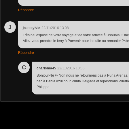
Répondre
J
jo et sylvie
22/11/2016 13:08
Très bel exposé de votre voyage et de votre arrivée à Ushuaia ! Une
Allez-vous prendre le ferry à Porvenir pour la suite ou remonter ?<b
Répondre
C
charisma45
22/11/2016 13:36
Bonjour<br /> Non nous ne retournons pas à Puna Arenas.
bac à Bahia Azul pour Punta Delgada et rejoindrons Puerto
Philippe