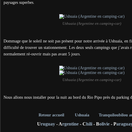
paysages superbes.
Ushuaia (Argentine en camping-car)
Dommage que le soleil ne soit pas présent pour notre arrivée à Ushuaïa, en fi
difficulté de trouver un stationnement. Les deux seuls campings que j’avais 
normalement ré-ouvrir mais pas avant 5 jours.
Ushuaia (Argentine en camping-car)
Nous allons nous installer pour la nuit au bord du Rio Pipo près du parking 
Retour accueil
Ushuaia
Tranquiloubilou a
U
ruguay
- A
rgentine
- C
hili
- B
olivie
- P
aragua