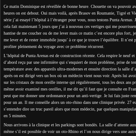
Ce matin Dominique est réveillée de bonne heure. Chouette on va pouvoir av
heures on est debout. Oui mais voilà, après Brasov en Roumanie, Tigré et Vi
série j’ai essayé l’hôpital à l’étranger pour vous, nous testons Punta Arenas. 
cela fait maintenant 5 jours que j’ai à nouveau ces vertiges qui me pourrissen
hantise de me coucher ou de me lever mais ce matin c’est encore plus fort, je
me lever et de rester immobile jusqu’ à ce que je trouve l’équilibre. Il n’est
profiter pleinement du voyage avec ce problème récurrent.
L’hôpital de Punta Arenas est de construction récente. Cela respire le neuf et 
d’abord reçu par une infirmière qui s’enquiert de mon problème, prise de tens
température avec des appareils ultra-modernes et ensuite direction la salle d’
après on est dirigé vers un box où un médecin vient nous voir. Après lui avoi
sur les cristaux de mon oreille interne qui régulièrement, tous les deux ans p
même avoir examiné mes oreilles, il me dit qu’il faut que je consulte en Fran
peut que me donner une ordonnance pour un anti-vertige. Je lui fais juste 
pour un an. Il me conseille alors un oto-rhino dans une clinique privée. 27 eu
s’entendre dire un truc pareil alors que mon médecin, par quelques manipul
en 5 minutes.
Nous arrivons à la clinique et les parkings sont bondés. La salle d’attente 
même s’il est possible de voir un oto-Rhino et l’on nous dirige vers une autre