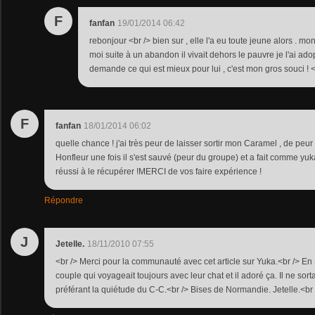
F
fanfan
19/01/2014 06:42
rebonjour <br /> bien sur , elle l'a eu toute jeune alors . m
moi suite à un abandon il vivait dehors le pauvre je l'ai ado
demande ce qui est mieux pour lui , c'est mon gros souci !
F
fanfan
18/01/2014 06:02
quelle chance ! j'ai très peur de laisser sortir mon Caramel , de peur 
Honfleur une fois il s'est sauvé (peur du groupe) et a fait comme yuka 
réussi à le récupérer !MERCI de vos faire expérience !
Répondre
J
Jetelle.
18/11/2010 07:55
<br /> Merci pour la communauté avec cet article sur Yuka.<br /> E
couple qui voyageait toujours avec leur chat et il adoré ça. Il ne sor
préférant la quiétude du C-C.<br /> Bises de Normandie. Jetelle.<br /