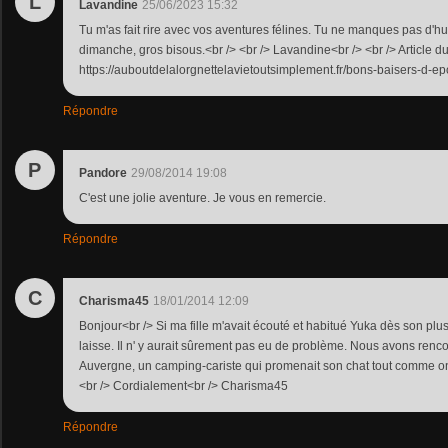
L
Lavandine
25/06/2023 15:32
Tu m'as fait rire avec vos aventures félines. Tu ne manques pas d'hu
dimanche, gros bisous.<br /> <br /> Lavandine<br /> <br /> Article du
https://auboutdelalorgnettelavietoutsimplement.fr/bons-baisers-d-ep
Répondre
P
Pandore
29/08/2014 19:08
C'est une jolie aventure. Je vous en remercie.
Répondre
C
Charisma45
18/01/2014 12:09
Bonjour<br /> Si ma fille m'avait écouté et habitué Yuka dès son pl
laisse. Il n' y aurait sûrement pas eu de problème. Nous avons renc
Auvergne, un camping-cariste qui promenait son chat tout comme o
<br /> Cordialement<br /> Charisma45
Répondre