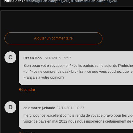
Publié dans :
#Voyages en camping-car
,
#Roumanie en camping-car
Ajouter un commentaire
C
Craen Bob
15/07/2015 19:57
Bien beau votre voyage. <br /> Je lis parfois sur le sujet de l'Autrich
<br /> Je ne comprends pas.<br /> Est - ce que vous voudriez que le
Français à votre opinion?
Répondre
D
delamarre j-claude
27/11/2011 10:27
merci pour cet excellent compte rendu de voyage.bravo pour les v
visiter ce pays en mai 2012 nous nous inspirerons certainement de vo