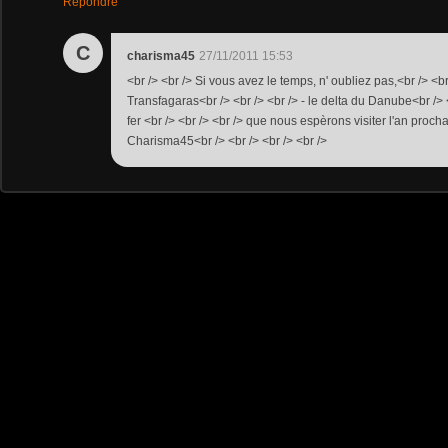
Répondre
C
charisma45
27/11/2011 15:53
<br /> <br /> Si vous avez le temps, n' oubliez pas,<br /> <br 
Transfagaras<br /> <br /> <br /> - le delta du Danube<br /> <
fer <br /> <br /> <br /> que nous espèrons visiter l'an procha
Charisma45<br /> <br /> <br /> <br />