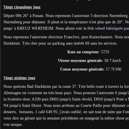
Vingt cinquième jour
Départ 09h 26° à Passau. Nous reprenons l'autoroute 3 direction Nuremberg.
Nuremberg pour déjeuner. Il pleut et la température n'est plus que de 20°. N
jusqu' à KREUZ WERTHEIM. Nous allons voir la
fith wheel fabriquée par
Nous reprenons l'autoroute direction Francfort, puis Kaiserslautern. Nous nou
Durkheim. Très cher pour un parking sans intérêt €8 sans les services.
Kms au compteur
: 5733
Vitesse moyenne générale:
50.7 km/h
Conso moyenne générale:
17.7l/100
Vingt sixième jour
Nous quittons Bad Durkheim par la route 37. Très belle route à travers la for
Allemagne est vraiment un très beau pays. Nous prenons l'autoroute 6 jusqu
la frontière donc A320 puis D603 jusqu'à Saint-Avold, D910 jusqu'à Pont a 
N4 jusqu'à Saint Dizier. Nous nous arrêtons au Courte Paille pour déjeuner c
desserts, boissons, 1 café €49.95; j'avais oublié, on sait tout de suite que l'o
veux dire au gérant que la semaine précédente on mangeait la même chose po
s'en moque.