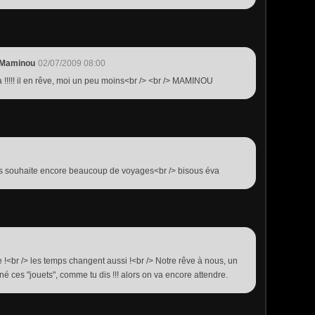
-Maminou
02/07/2009 08:00
!!!!! il en rêve, moi un peu moins<br /> <br /> MAMINOU
ous souhaite encore beaucoup de voyages<br /> bisous éva
<br /> les temps changent aussi !<br /> Notre rêve à nous, un
é ces "jouets", comme tu dis !!! alors on va encore attendre.