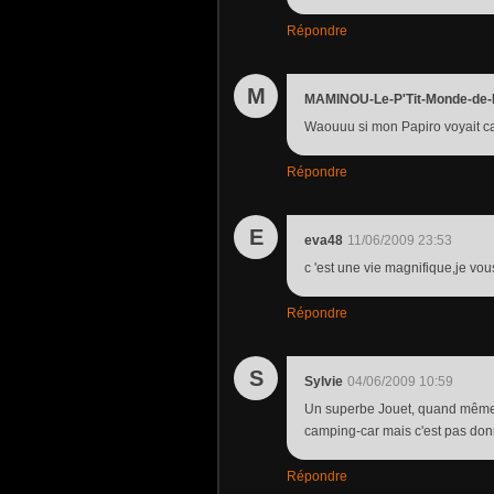
Répondre
M
MAMINOU-Le-P'Tit-Monde-de
Waouuu si mon Papiro voyait ca 
Répondre
E
eva48
11/06/2009 23:53
c 'est une vie magnifique,je v
Répondre
S
Sylvie
04/06/2009 10:59
Un superbe Jouet, quand même !
camping-car mais c'est pas donn
Répondre