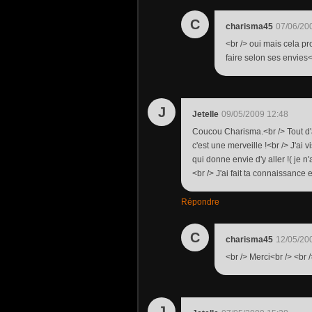
C
charisma45
07/06/20
<br /> oui mais cela pr
faire selon ses envies<b
J
Jetelle
09/05/2009 12:48
Coucou Charisma.<br /> Tout d'
c'est une merveille !<br /> J'ai
qui donne envie d'y aller !( je n'
<br /> J'ai fait ta connaissance e
Répondre
C
charisma45
12/05/20
<br /> Merci<br /> <br /
J