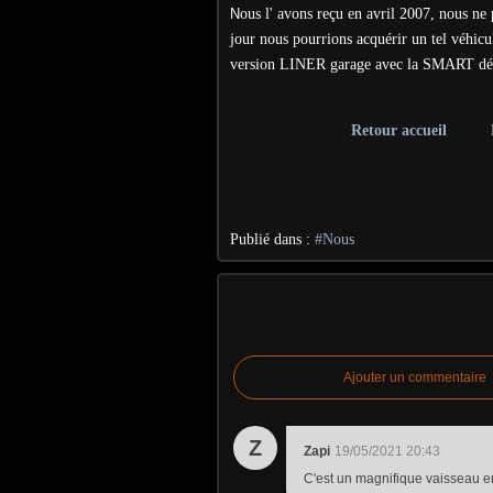
N
ous l' avons reçu en avril 2007, nous ne
jour nous pourrions acquérir un tel véhicu
version LINER garage avec la SMART décou
Retour accueil
Publié dans :
#Nous
Ajouter un commentaire
Z
Zapi
19/05/2021 20:43
C'est un magnifique vaisseau en