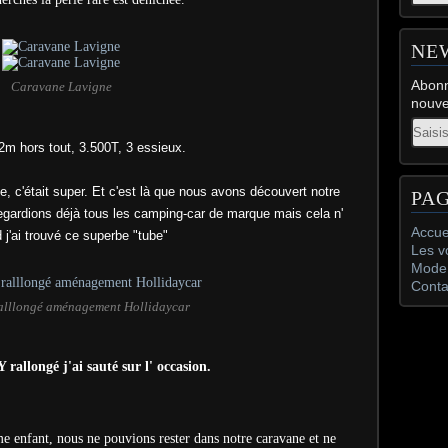
NE
Abonn
Caravane Lavigne
nouve
Email
m hors tout, 3.500T, 3 essieux.
 c'était super. Et c'est là que nous avons découvert notre
PA
egardions déjà tous les camping-car de marque mais cela n'
Accue
j'ai trouvé ce superbe "tube"
Les v
Mode 
Conta
ralllongé aménagement Hollidaycar
llongé j'ai sauté sur l' occasion.
me enfant, nous ne pouvions rester dans notre caravane et ne