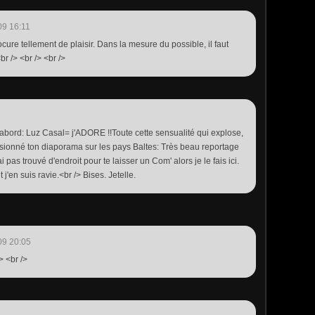
09 16:11
ocure tellement de plaisir. Dans la mesure du possible, il faut
r /> <br /> <br />
abord: Luz Casal= j'ADORE !!Toute cette sensualité qui explose,
 visionné ton diaporama sur les pays Baltes: Très beau reportage
ai pas trouvé d'endroit pour te laisser un Com' alors je le fais ici.
t j'en suis ravie.<br /> Bises. Jetelle.
09 20:05
> <br />