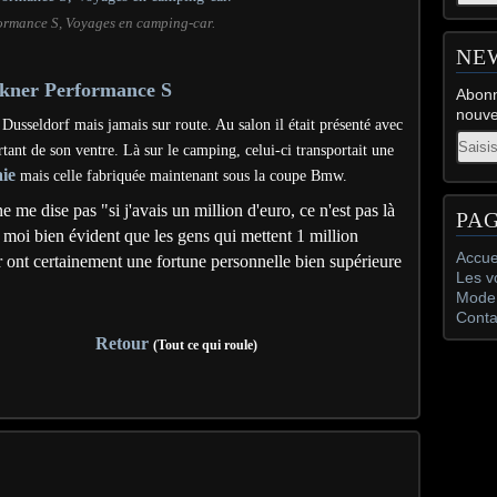
ormance S, Voyages en camping-car.
NE
kner Performance S
Abonn
nouve
e Dusseldorf mais jamais sur route. Au salon il était présenté avec
Email
tant de son ventre. Là sur le camping, celui-ci transportait une
aie
mais celle fabriquée maintenant sous la coupe Bmw.
e me dise pas "si j'avais un million d'euro, ce n'est pas là
PA
r moi bien évident que les gens qui mettent 1 million
Accue
r ont certainement une fortune personnelle bien supérieure
Les v
Mode 
Conta
Retour
(Tout ce qui roule)