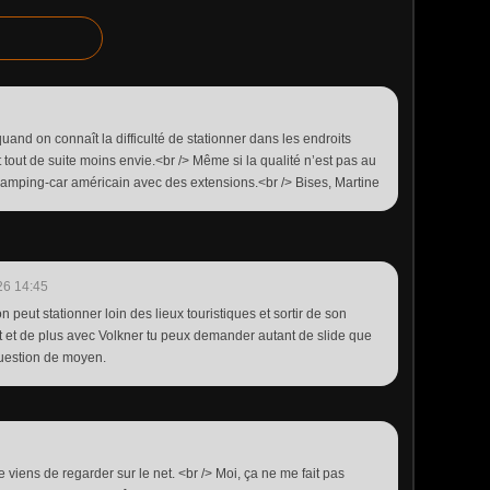
quand on connaît la difficulté de stationner dans les endroits
t tout de suite moins envie.<br /> Même si la qualité n’est pas au
camping-car américain avec des extensions.<br /> Bises, Martine
26 14:45
 peut stationner loin des lieux touristiques et sortir de son
let et de plus avec Volkner tu peux demander autant de slide que
question de moyen.
viens de regarder sur le net. <br /> Moi, ça ne me fait pas