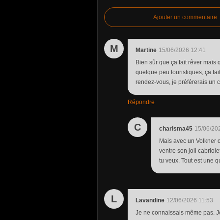
Ajouter un commentaire
M
Martine
15/06/2026 12:41
Bien sûr que ça fait rêver mais 
quelque peu touristiques, ça fai
rendez-vous, je préférerais un 
Répondre
C
charisma45
15/06/20
Mais avec un Volkner on
ventre son joli cabrio
tu veux. Tout est une 
L
Lavandine
12/06/2026 11:53
Je ne connaissais même pas. Je 