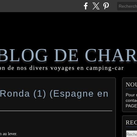
 BLOG DE CHA
on de nos divers voyages en camping-car
NO
e Ronda (1) (Espagne en
Pour n
conta
PAGE
RE
n au lever.