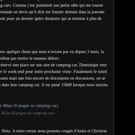
ng-cars. Comme c'est justement une petite idée qui me tourne
demande un devis qu'il doit me fournir demain dans la journée.
ent pour un dernier apéro dinatoire qui se termine à plus de
avec quelque chose que nous n'avions pas vu depuis 3 mois, la
t même pas mettre le museau dehors.
ai réservé une place sur une aire de camping-car, Dominique veut
er le week-end pour notre prochaine visite. Finalement le soleil
matin mais une fois encore de discussions en discussions, on se
n dans leur camping-car. Il est passé 15h00 lorsque nous sortons
 Mijas (Espagne en camping-car)
t Shita. A notre retour nous prenons congés d'Anita et Christian