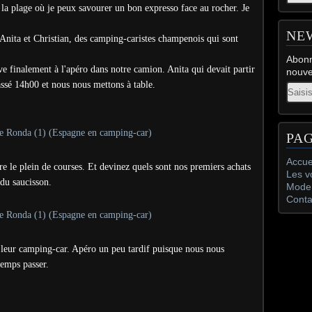
a plage où je peux savourer un bon expresso face au rocher. Je
NE
 Anita et Christian, des camping-caristes champenois qui sont
Abonn
ve finalement à l'apéro dans notre camion. Anita qui devait partir
nouve
assé 14h00 et nous nous mettons à table.
Email
PA
Accue
re le plein de courses. Et devinez quels sont nos premiers achats
Les v
du saucisson.
Mode 
Conta
s leur camping-car. Apéro un peu tardif puisque nous nous
temps passer.