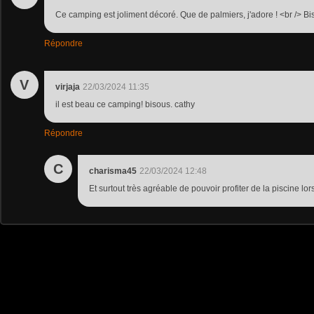
Ce camping est joliment décoré. Que de palmiers, j'adore ! <br /> Bi
Répondre
V
virjaja
22/03/2024 11:35
il est beau ce camping! bisous. cathy
Répondre
C
charisma45
22/03/2024 12:48
Et surtout très agréable de pouvoir profiter de la piscine lorsq