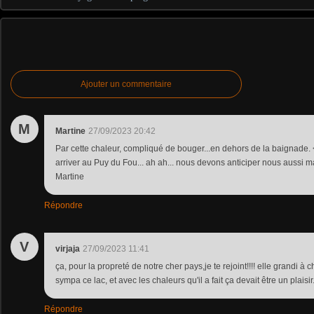
Ajouter un commentaire
M
Martine
27/09/2023 20:42
Par cette chaleur, compliqué de bouger...en dehors de la baignade.
arriver au Puy du Fou... ah ah... nous devons anticiper nous aussi m
Martine
Répondre
V
virjaja
27/09/2023 11:41
ça, pour la propreté de notre cher pays,je te rejoint!!!! elle grandi à c
sympa ce lac, et avec les chaleurs qu'il a fait ça devait être un plaisir
Répondre