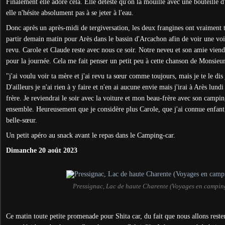
Finalement elle adore cela. Elle déteste qu'on la mouille avec une bouteille d
elle n'hésite absolument pas à se jeter à l'eau.
Donc après un après-midi de tergiversation, les deux frangines ont vraiment
partir demain matin pour Arès dans le bassin d'Arcachon afin de voir une voi
revu. Carole et Claude reste avec nous ce soir. Notre neveu et son amie vien
pour la journée. Cela me fait penser un petit peu à cette chanson de Monsieur
"j'ai voulu voir ta mère et j'ai revu ta sœur comme toujours, mais je te le dis 
D'ailleurs je n'ai rien à y faire et n'en ai aucune envie mais j'irai à Arès lun
frère. Je reviendrai le soir avec la voiture et mon beau-frère avec son campi
ensemble. Heureusement que je considère plus Carole, que j'ai connue enf
belle-sœur.
Un petit apéro au snack avant le repas dans le Camping-car.
Dimanche 20 août 2023
Pressignac, Lac de haute Charente (Voyages en campin
Ce matin toute petite promenade pour Shita car, du fait que nous allons rester