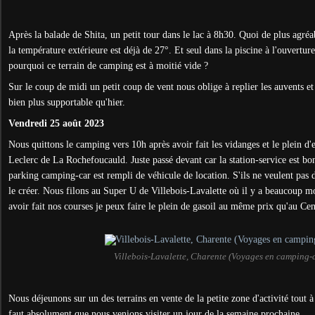
Après la balade de Shita, un petit tour dans le lac à 8h30. Quoi de plus agréab
la température extérieure est déjà de 27°. Et seul dans la piscine à l'ouvertu
pourquoi ce terrain de camping est à moitié vide ?
Sur le coup de midi un petit coup de vent nous oblige à replier les auvents et 
bien plus supportable qu'hier.
Vendredi 25 août 2023
Nous quittons le camping vers 10h après avoir fait les vidanges et le plein d
Leclerc de La Rochefoucauld. Juste passé devant car la station-service est bo
parking camping-car est rempli de véhicule de location. S'ils ne veulent pas d
le créer. Nous filons au Super U de Villebois-Lavalette où il y a beaucoup 
avoir fait nos courses je peux faire le plein de gasoil au même prix qu'au Cen
Villebois-Lavalette, Charente (Voyages en camping-
Nous déjeunons sur un des terrains en vente de la petite zone d'activité tout à 
faut absolument que nous venions visiter un jour de la semaine prochaine.