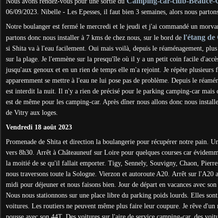
Camping-car-club-Beauce-G
Nous avons rendez-vous pour une sortie du
06/09/2023. Nibelle - Les Epesses, il faut bien 3 semaines, alors nous parton
Notre boulanger est fermé le mercredi et le jeudi et j'ai commandé un morv
l'étang d
partons donc nous installer à 7 kms de chez nous, sur le bord de
si Shita va à l'eau facilement. Oui mais voilà, depuis le réaménagement, pl
sur la plage. Je l'emmène sur la presqu'île où il y a un petit coin facile d'accès
jusqu'aux genoux et en un rien de temps elle m'a rejoint. Je répète plusieurs f
apparemment se mettre à l'eau ne lui pose pas de problème. Depuis le réamé
est interdit la nuit. Il n'y a rien de précisé pour le parking camping-car mais
est de même pour les camping-car. Après dîner nous allons donc nous install
de Vitry aux loges.
Vendredi 18 août 2023
Promenade de Shita et direction la boulangerie pour récupérer notre pain. Un
vers 8h30.
Arrêt à Châteauneuf sur Loire pour quelques courses car évidemm
la moitié de se qu'il fallait emporter.
Tigy, Sennely, Souvigny, Chaon, Pierref
nous traversons toute la Sologne. Vierzon et autoroute A20.
Arrêt sur l'A20 
midi pour déjeuner et nous faisons bien. Jour de départ en vacances avec son l
Nous nous stationnons sur une place libre du parking poids lourds. Elles sont
voitures. Les routiers ne peuvent même plus faire leur coupure. Je rêve d'un
pousse avec son 44T. Des voitures sur l'aire de service camping-car, des voit