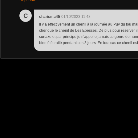
Répondre
C
charisma45
01/10/2023 11:48
Il y a effectivement un chenil à la journée au Puy du fou mai
cher que le chenil de Les Epesses. De plus pour réserver i
surtaxe et par principe je n'appelle jamais ce genre de nu
bien été traité pendant ces 3 jours. En tout cas ce chenil es