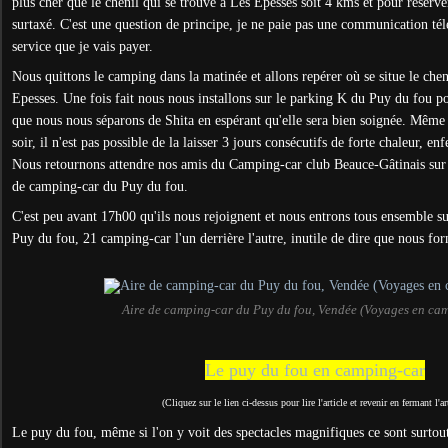
plus cher que le chenil qui se trouve à Les Epesses soit 4 kms et pour réserve
surtaxé. C'est une question de principe, je ne paie pas une communication té
service que je vais payer.
Nous quittons le camping dans la matinée et allons repérer où se situe le cheni
Epesses. Une fois fait nous nous installons sur le parking K du Puy du fou po
que nous nous séparons de Shita en espérant qu'elle sera bien soignée. Même 
soir, il n'est pas possible de la laisser 3 jours consécutifs de forte chaleur, 
Nous retournons attendre nos amis du Camping-car club Beauce-Gâtinais sur l
de camping-car du Puy du fou.
C'est peu avant 17h00 qu'ils nous rejoignent et nous entrons tous ensemble su
Puy du fou, 21 camping-car l'un derrière l'autre, inutile de dire que nous for
Aire de camping-car du Puy du fou, Vendée (Voyages en ca
Le puy du fou en camping-car
(Cliquez sur le lien ci-dessus pour lire l'article et revenir en fermant l'ar
Le puy du fou, même si l'on y voit des spectacles magnifiques ce sont surtout