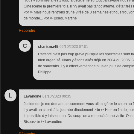
Nous y sommes allés 2 fois, la deuxième surtout parce-que nous n'a
Cinescenie la première fois. Il n'y avait pas tant d'attente, c'était trè
<br /> Mais nous rentrons d'une virée de 3 semaines et nous trouvons
de monde... <br /> Bises, Martine
Répondre
C
charisma45
02/10/2023 07:01
L'attente n'est pas trop grave puisque les spectacles sont fa
bien organisé. Nous y étions allés déjà en 2004 ou 2005. 
de souvenirs. Il y a effectivement de plus en plus de campin
Philippe
L
Lavandine
01/10/2023 09:35
Justement je me demandais comment vous alliez gérer le chien au f
il y avait un chenil à la journée directement. <br /> Hier en fin de jou
Impossible d y laisser noa. Du coup, on a renoncé à une visite. On ir
Bisous<br /> Lavandine