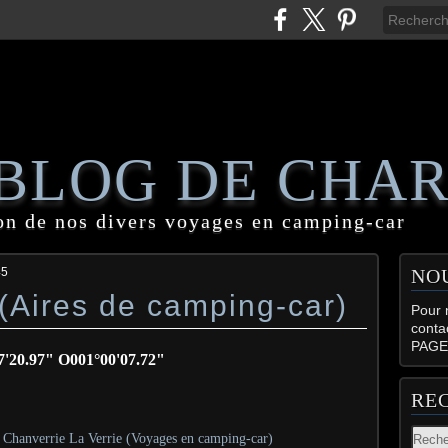
 BLOG DE CHA
on de nos divers voyages en camping-car
45
NO
(Aires de camping-car)
Pour n
conta
PAGE
" O001°00'07.72"
RE