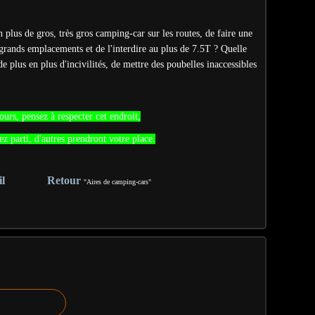
en plus de gros, très gros camping-car sur les routes, de faire une
grands emplacements et de l'interdire au plus de 7.5T ? Quelle
 de plus en plus d'incivilités, de mettre des poubelles
inaccessibles
rs, pensez à respecter cet endroit,
ez parti, d'autres prendront votre place.
l
Retour
"Aires de camping-cars"