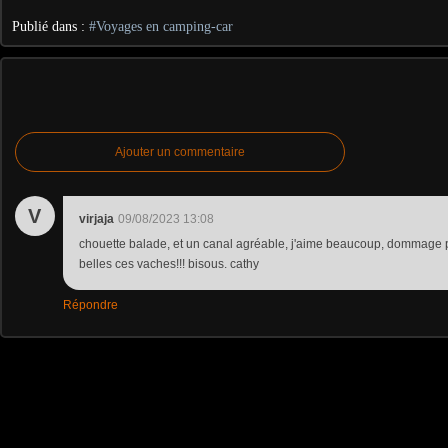
Publié dans :
#Voyages en camping-car
Ajouter un commentaire
V
virjaja
09/08/2023 13:08
chouette balade, et un canal agréable, j'aime beaucoup, dommage pou
belles ces vaches!!! bisous. cathy
Répondre