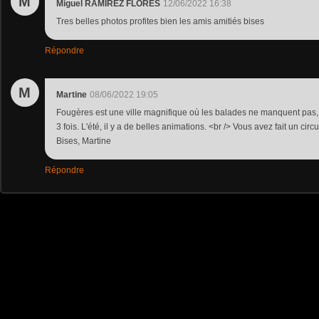
M
Miguel RAMIREZ FLORES
12/06/2022 16:38
Tres belles photos profites bien les amis amitiés bises
Répondre
M
Martine
08/06/2022 19:05
Fougères est une ville magnifique où les balades ne manquent pas
3 fois. L'été, il y a de belles animations. <br /> Vous avez fait un circ
Bises, Martine
Répondre