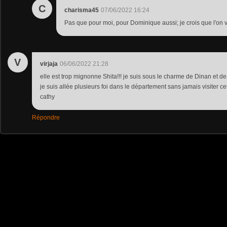
C
charisma45
07/06/2022 16:24
Pas que pour moi, pour Dominique aussi; je crois que l'on 
V
virjaja
06/06/2022 21:28
elle est trop mignonne Shita!!! je suis sous le charme de Dinan et de
je suis allée plusieurs foi dans le département sans jamais visiter cett
cathy
Répondre