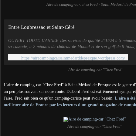
Aire de camping-car, chez Fred - Saint Médard de Pre
Entre Loubressac et Saint-Céré
OUVERT TOUTE L'ANNEE Des services de qualité 24H/24 à 5 minutes du
sa cascade, à 2 minutes du château de Montal et de son golf de 9 trous
S...
https://airecampingcarsaintmedarddepresque.wordpress.com/
Aire de camping-car "Chez Fred"
L'aire de camping-car "Chez Fred" à Saint-Médard de Presque est le genre d'a
un peu plus souvent sur notre route. D'abord Fred est extrêmement sympa, et 
l'aise. Fred sait bien ce qu'un camping-cariste peut avoir besoin.
L'aire a ét
meilleure aire de France par les lecteurs d'un grand magazine de campi
Aire de camping-car "Chez Fred"