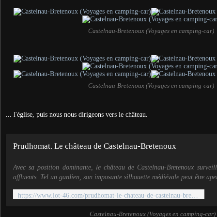
Castelnau-Bretenoux (Voyages en camping-car)
Castelnau-Bretenoux (Voyages en camping-car)
... l'église, puis nous nous dirigeons vers le château.
Prudhomat. Le château de Castelnau-Bretenoux
Avec sa position dominante, le château de Castelnau-Bretenoux surveil
affluents. Tel un gardien, son imposante silhouette médiévale peut être aper
https://www.lot-46.com/prudhomat-le-chateau-de-castelnau-bretenoux/
Castelnau-Bretenoux (Voyages en camping-car)