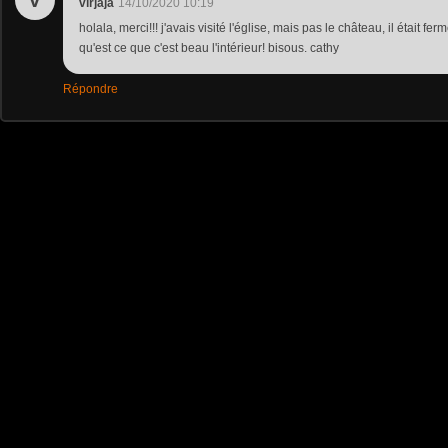
V
virjaja
14/10/2020 10:19
holala, merci!!! j'avais visité l'église, mais pas le château, il était fermé
qu'est ce que c'est beau l'intérieur! bisous. cathy
Répondre