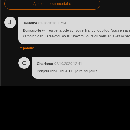
Ajouter un commentaire
J
Jasmine
02/10/2020 11:49
Bonjour,<br /> Très bel article sur votre Tranquiloubilou. Vous en av
camping-car ! Dites-moi, vous l’avez toujours ou vous en avez achet
Répondre
C
Charisma
02/10/2020 12:41
Bonjour<br /> <br /> Oui je l'ai toujours