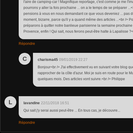
l'aire de camping-car ! Magnifique reportage, c'est comme je me l'i
pourrons y aller la fois prochaine ... on a le temps de se préparer ...
pensions à vous en nous demandant ce que vous deveniez ... pas d
moment, bizarre, parce qu'il y a quand même des articles ...<br /> P
préparons à quitter notre banlieue parisienne la semaine prochaine
Provence, enfin ! Qui sait, nous ferons peut-être halte à Lapalisse ?<
Répondre
C
charisma45
09/01/2019 22:27
Bonjour<br /> J'ai effectivement vu en suivant votre blog qu
rapprocher de la côte d'azur. Moi je suis en route pour le M
quelques mois. Des articles vont suivre.<br /> Philippe
L
lavandine
22/11/2018 16:51
Qui sait j'y serai aussi peut-être ... En tous cas, je découvre...
Répondre