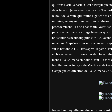
quittons Hasta la pasta. C’est à Pirayu que n
dans le rétro, je les attends et je vois Thana
le bout de la route qui tourne à gauche et e
minutes, ne voyant rien venir nous faisons d
précédemment. Pas de Thanashin, Volatilisé. 
par autre part dans le village le temps que n
nous roulons beaucoup plus vite. Peu avant 
regardant Maps’me nous nous apercevons qu’il
sur la nationale 1, 20 kms après Yagaron. Peu
embranchement. Toujours pas de ThanaShin. 
mène à La Colména en nous disant, ils sont o
les téléphones français de Martine et de Gér
Carapégua en direction de La Colména. Jolie
Ne sachant laquelle prendre, nous nous arrêto