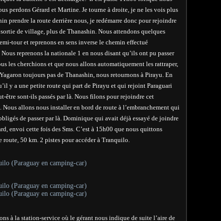
ous perdons Gérard et Martine. Je tourne à droite, je ne les vois plus
shin prendre la route derrière nous, je redémarre donc pour rejoindre
n sortie de village, plus de Thanashin. Nous attendons quelques
emi-tour et reprenons en sens inverse le chemin effectué
Nous reprenons la nationale 1 en nous disant qu’ils ont pu passer
ous les cherchions et que nous allons automatiquement les rattraper,
Yagaron toujours pas de Thanashin, nous retournons à Pirayu. En
 y a une petite route qui part de Pirayu et qui rejoint Paraguari
t-être sont-ils passés par là. Nous filons pour rejoindre cet
Nous allons nous installer en bord de route à l’embranchement qui
bligés de passer par là. Dominique qui avait déjà essayé de joindre
ard, envoi cette fois des Sms. C’est à 15h00 que nous quittons
 route, 50 km. 2 pistes pour accéder à Tranquilo.
ns à la station-service où le gérant nous indique de suite l’aire de