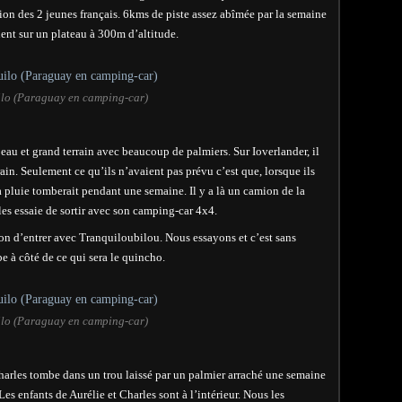
on des 2 jeunes français. 6kms de piste assez abîmée par la semaine
nent sur un plateau à 300m d’altitude.
lo (Paraguay en camping-car)
beau et grand terrain avec beaucoup de palmiers. Sur Ioverlander, il
errain. Seulement ce qu’ils n’avaient pas prévu c’est que, lorsque ils
 pluie tomberait pendant une semaine. Il y a là un camion de la
s essaie de sortir avec son camping-car 4x4.
bon d’entrer avec Tranquiloubilou. Nous essayons et c’est sans
e à côté de ce qui sera le quincho.
lo (Paraguay en camping-car)
harles tombe dans un trou laissé par un palmier arraché une semaine
Les enfants de Aurélie et Charles sont à l’intérieur. Nous les