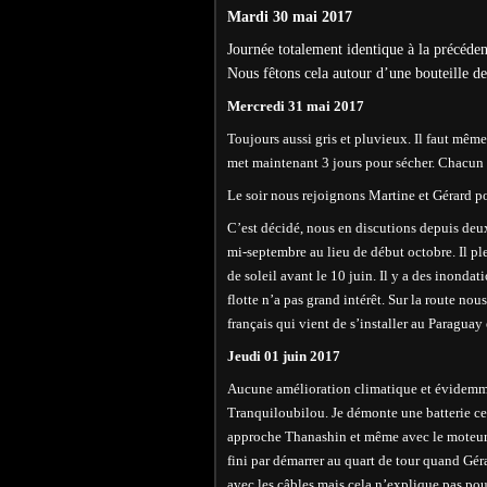
Mardi 30 mai 2017
Journée totalement identique à la précéden
Nous fêtons cela autour d’une bouteille de 
Mercredi 31 mai 2017
Toujours aussi gris et pluvieux. Il faut mêm
met maintenant 3 jours pour sécher. Chacun 
Le soir nous rejoignons Martine et Gérard po
C’est décidé, nous en discutions depuis deux 
mi-septembre au lieu de début octobre. Il p
de soleil avant le 10 juin. Il y a des inonda
flotte n’a pas grand intérêt. Sur la route no
français qui vient de s’installer au Paraguay
Jeudi 01 juin 2017
Aucune amélioration climatique et évidemmen
Tranquiloubilou. Je démonte une batterie cel
approche Thanashin et même avec le moteur 
fini par démarrer au quart de tour quand Gé
avec les câbles mais cela n’explique pas pou