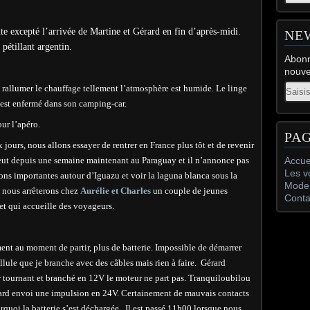
te excepté l’arrivée de Martine et Gérard en fin d’après-midi.
NE
pétillant argentin.
Abonn
nouve
Email
e rallumer le chauffage tellement l’atmosphère est humide. Le linge
est enfermé dans son camping-car.
ur l’apéro.
PA
jours, nous allons essayer de rentrer en France plus tôt et de revenir
leut depuis une semaine maintenant au Paraguay et il n’annonce pas
Accue
Les v
tions importantes autour d’Iguazu et voir la laguna blanca sous la
Mode 
us nous arrêterons chez
Aurélie et Charles
un couple de jeunes
Conta
 et qui accueille des voyageurs.
t au moment de partir, plus de batterie. Impossible de démarrer
lule que je branche avec des câbles mais rien à faire. Gérard
tournant et branché en 12V le moteur ne part pas. Tranquiloubilou
rard envoi une impulsion en 24V. Certainement de mauvais contacts
rquoi la batterie s’est déchargée. Il est passé 11h00 lorsque nous