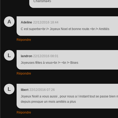
Charisma45
A
Adeline
22/12/2016 18:44
C est superbe<br /> Joyeux Noel et bonne route.<br /> Amitiés
Répondre
L
landron
22/12/2016 08:01
Joyeuses fêtes à vous<br /> <br /> Bises
Répondre
L
libert
22/12/2016 07:26
Joyeux Noël a vous aussi , pour nous a l instant tout se passe bien
depuis presque un mois amitiés a plus
Répondre