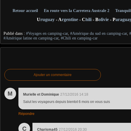
Retour accueil
En route vers la Carretera Australe 2
Tranquil
U
ruguay
- A
rgentine
- C
hili
- B
olivie
- P
aragua
Publié dans :
#Voyages en camping-car
,
#Amérique du sud en camping-car
,
#Amérique latine en camping-car
,
#Chili en camping-car
Ajouter un commentaire
M
Murielle et Dominique
27/12/2016 14:18
Salut les voyageurs depuis bientot 6 mois on vous suis
Répondre
C
Charisma45
27/12/2016 20:30