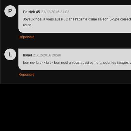
P
Patrick 45
21/12/2016 21:03
Joyeux noel a vous aussi . Dans l'attente d'une liaison Skype correct
route
Répondre
L
lionel
21/12/2016 20:40
bon no<br /> <br /> bon noël à vous aussi et merci pour les images 
Répondre