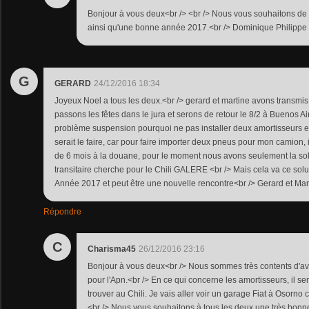
Bonjour à vous deux<br /> <br /> Nous vous souhaitons de 
ainsi qu'une bonne année 2017.<br /> Dominique Philippe
G
GERARD
24/12/2016 18:34
Joyeux Noel a tous les deux.<br /> gerard et martine avons transmis le
passons les fêtes dans le jura et serons de retour le 8/2 à Buenos A
problème suspension pourquoi ne pas installer deux amortisseurs en r
serait le faire, car pour faire importer deux pneus pour mon camion,
de 6 mois à la douane, pour le moment nous avons seulement la sol
transitaire cherche pour le Chili GALERE <br /> Mais cela va ce solut
Année 2017 et peut être une nouvelle rencontre<br /> Gerard et Mar
Répondre
C
Charisma45
26/12/2016 23:16
Bonjour à vous deux<br /> Nous sommes très contents d'avo
pour l'Apn.<br /> En ce qui concerne les amortisseurs, il se
trouver au Chili. Je vais aller voir un garage Fiat à Osorno c
<br /> Nous vous souhaitons à tous les deux une très bon