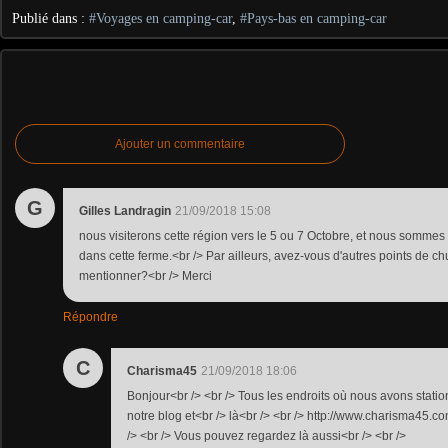
Publié dans :
#Voyages en camping-car
,
#Pays-bas en camping-car
Ajouter un commentaire
G
Gilles Landragin
21/09/2018 15:08
nous visiterons cette région vers le 5 ou 7 Octobre, et nous sommes
dans cette ferme.<br /> Par ailleurs, avez-vous d'autres points de c
mentionner?<br /> Merci
Répondre
C
Charisma45
21/09/2018 18:06
Bonjour<br /> <br /> Tous les endroits où nous avons station
notre blog et<br /> là<br /> <br /> http://www.charisma45.c
/> <br /> Vous pouvez regardez là aussi<br /> <br />