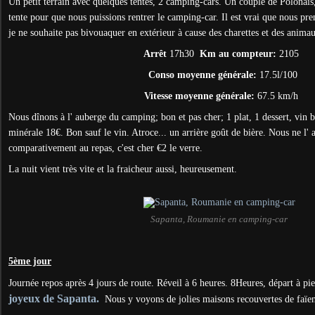
Un petit terrain avec quelques tentes, 2 camping-cars. Un couple de Polonais
tente pour que nous puissions rentrer le camping-car. Il est vrai que nous pr
je ne souhaite pas bivouaquer en extérieur à cause des charettes et des anima
Arrêt
17h30
Km au compteur:
2105
Conso moyenne générale:
17.5l/100
Vitesse moyenne générale:
67.5 km/h
Nous dînons à l' auberge du camping; bon et pas cher; 1 plat, 1 dessert, vin b
minérale 18€. Bon sauf le vin. Atroce... un arrière goût de bière. Nous ne l' 
comparativement au repas, c'est cher €2 le verre.
La nuit vient très vite et la fraicheur aussi, heureusement.
Sapanta, Roumanie en camping-car
5ème jour
Journée repos après 4 jours de route. Réveil à 6 heures. 8Heures, départ à p
joyeux de Sapanta.
Nous y voyons de jolies maisons recouvertes de faïenc