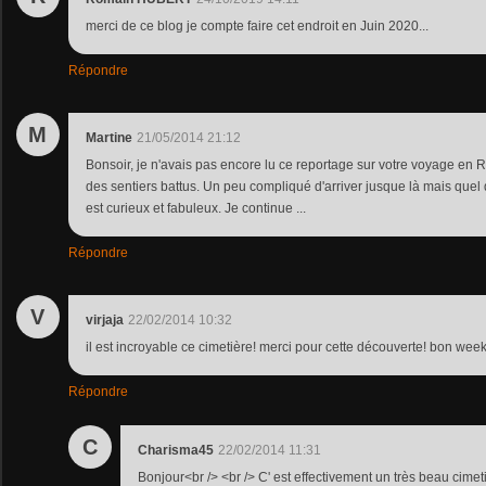
merci de ce blog je compte faire cet endroit en Juin 2020...
Répondre
M
Martine
21/05/2014 21:12
Bonsoir, je n'avais pas encore lu ce reportage sur votre voyage en 
des sentiers battus. Un peu compliqué d'arriver jusque là mais que
est curieux et fabuleux. Je continue ...
Répondre
V
virjaja
22/02/2014 10:32
il est incroyable ce cimetière! merci pour cette découverte! bon wee
Répondre
C
Charisma45
22/02/2014 11:31
Bonjour<br /> <br /> C' est effectivement un très beau cimetière