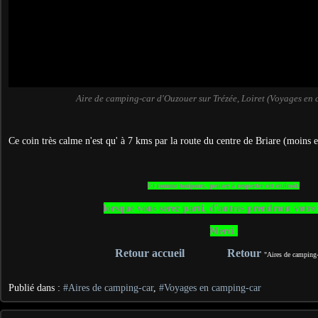
Aire de camping-car d'Ouzouer sur Trézée, Loiret (Voyages en
Ce coin très calme n'est qu' à 7 kms par la route du centre de Briare (moins e
Et comme toujours, pensez à respecter cet endroit,
lorsque vous serez parti, d'autres prendront votre
Merci.
Retour accueil
Retour
"Aires de camping-
Publié dans :
#Aires de camping-car
,
#Voyages en camping-car