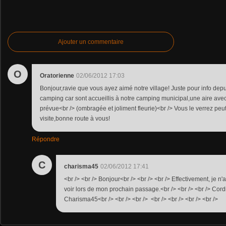
Ajouter un commentaire
O
Oratorienne
02/06/2012 17:03
Bonjour,ravie que vous ayez aimé notre village! Juste pour info dep
camping car sont accueillis à notre camping municipal,une aire a
prévue<br /> (ombragée et joliment fleurie)<br /> Vous le verrez peut
visite,bonne route à vous!
Répondre
C
charisma45
02/06/2012 17:41
<br /> <br /> Bonjour<br /> <br /> <br /> Effectivement, je n'a
voir lors de mon prochain passage.<br /> <br /> <br /> Cord
Charisma45<br /> <br /> <br /> <br /> <br /> <br /> <br />