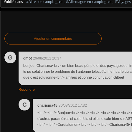
Publié dans :
#Aires de camping-car
,
#Allemagne en camping-car
,
#Voyages 
Ajouter un commentaire
G
gmot
29/08/2012 20:37
bonjour Charisma<br /> un bien beau périple et des paysages qui in
tu pu solutionner le probléme de l antenne téléco?tu n en parle qu 
que c est solutionné<br /> amitiés et bonne continuation Gilbert
Répondre
C
charisma45
30/08/2012 17:32
<br /> <br /> Bonjour<br /> <br /> <br /> <br /> <br /> <br /> O
d'autres paramètres et cette fois-ci elle se cale bien sur 
<br /> <br /> Cordialement<br /> <br /> <br /> Charisma45<br