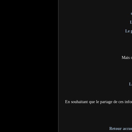
L
Le 
Mais o
L
En souhaitant que le partage de ces info
Retour accue