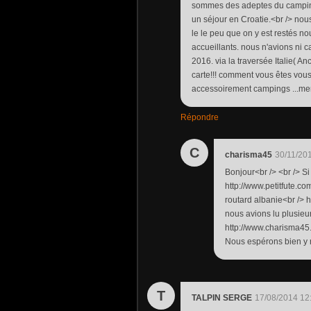
sommes des adeptes du camping 
un séjour en Croatie.<br /> nous
le le peu que on y est restés no
accueillants. nous n'avions ni ca
2016. via la traversée Italie( A
carte!!! comment vous êtes vous d
accessoirement campings ...mer
Répondre
C
charisma45
30/11/20
Bonjour<br /> <br /> Si 
http://www.petitfute.co
routard albanie<br /> 
nous avions lu plusieur
http://www.charisma45
Nous espérons bien y r
T
TALPIN SERGE
17/08/2014 12