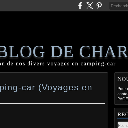
 BLOG DE CHA
on de nos divers voyages en camping-car
NO
ping-car (Voyages en
Pour n
conta
PAGE
RE