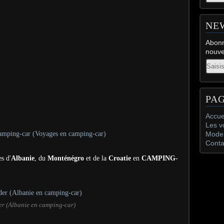
NE
Abonn
nouve
Email
PA
Accue
Les v
Mode 
Conta
s d'
Albanie
, du
Monténégro
et de la
Croatie
en
CAMPING-
er (Albanie en camping-car)