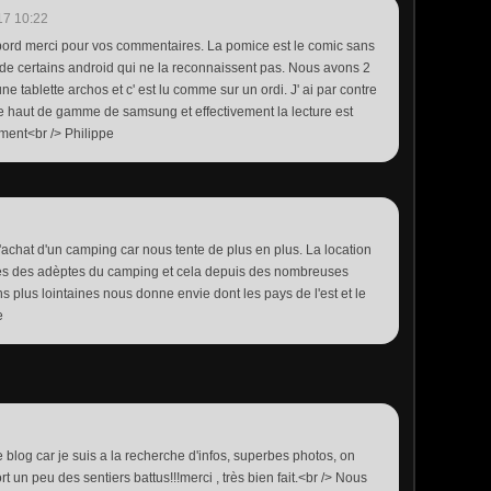
17 10:22
bord merci pour vos commentaires. La pomice est le comic sans
de certains android qui ne la reconnaissent pas. Nous avons 2
ne tablette archos et c' est lu comme sur un ordi. J' ai par contre
e haut de gamme de samsung et effectivement la lecture est
lement<br /> Philippe
L'achat d'un camping car nous tente de plus en plus. La location
es des adèptes du camping et cela depuis des nombreuses
s plus lointaines nous donne envie dont les pays de l'est et le
e
 blog car je suis a la recherche d'infos, superbes photos, on
 un peu des sentiers battus!!!merci , très bien fait.<br /> Nous