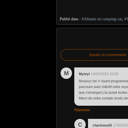
Publié dans :
#Albanie en camping-car
,
#V
Ajouter un commentaire
M
Mymyl
14/05/2023 16:50
Bonjour,<br /> Ayant programmé 
parcoure avec intérêt votre voy
que s'arranger) j'ai puisé toute
Merci de votre compte rendu d
Répondre
C
charisma45
17/05/20