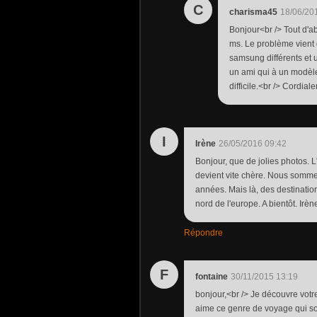
C
charisma45
18/06/20
Bonjour<br /> Tout d'a
ms. Le problème vient 
samsung différents et u
un ami qui à un modèl
difficile.<br /> Cordia
I
Irène
26/05/2016 09:42
Bonjour, que de jolies photos. 
devient vite chère. Nous somm
années. Mais là, des destination
nord de l'europe. A bientôt. Irèn
Répondre
F
fontaine
30/11/2015 13:19
bonjour,<br /> Je découvre votre
aime ce genre de voyage qui sort