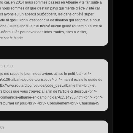
car, en 2014 nous sommes passes en Albanie vite fait suite a
 nous sommes dit que c'est un pays qui mérite d’être visité car
us avons eu un aperçu plutôt positif, les gens ont été super
rte ni gps!!!!<br /> c'est donc la destination qui est prévue pour
ncone- Dures)<br /> je n'ai trouvé aucun guide routard ou autre ni
ébrouillés pour avoir des infos :routes, sites a visiter,
ci<br /> Marie
15 13:30
je me rappelle bien, nous avions utilisé le petit futé<br />
m/p136-albanie/guide-touristique/<br /> mais il existe le guide du
http://www.routard.com/guide/code_dest/albanie.htm<br /> et
s blogs que vous trouvez à la fin de l'article ci dessous<br />
.com/article-albanie-en-camping-car-61514985.html<br /> <br />
etourner un jour.<br /> <br /> Cordialement<br /> Charisma45
:09