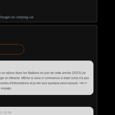
oyages en camping-car
un séjour dans les Balkans en juin de cette année (2023) j'ai
age en Albanie. Même si celui-ci commence à dater (cela n'a pas
s sortes d'informations et je me suis quelque peut rassuré. <br />
e voyage.
23 15:34