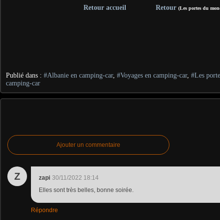
Retour accueil
Retour
(Les portes du mon
Publié dans :
#Albanie en camping-car
,
#Voyages en camping-car
,
#Les port
camping-car
Ajouter un commentaire
Z
zapi
30/11/2022 18:14
Elles sont très belles, bonne soirée.
Répondre