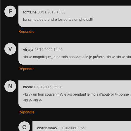
F
fontaine
30/11/2015 13:33
ha sympa de prendre les portes en photos!!!
Répondre
V
virjaja
23/10/2009 14:40
<br /> magnifique, je ne sais pas laquelle je préfère..<br /> <br /> <br
Répondre
N
nicole
01/10/2009 15:18
<br /> un bon souvenir, j'y étais pendant le mois d'aout<br /> bonne 
<br /> <br />
Répondre
C
charisma45
11/10/2009 17:27